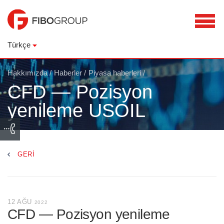
Türkçe
Hakkımızda
/
Haberler
/
Piyasa haberleri
/
CFD — Pozisyon
yenileme USOIL
GERI
12 AĞU
2022
CFD — Pozisyon yenileme