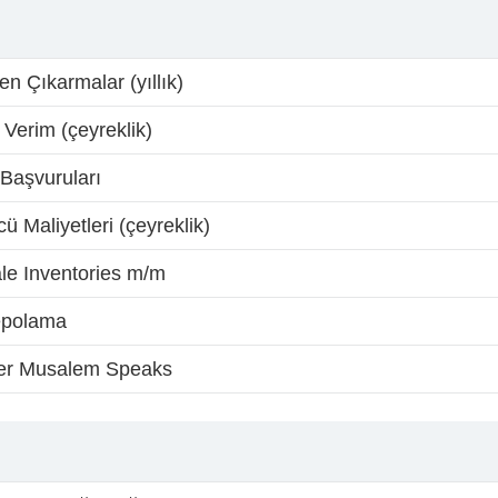
en Çıkarmalar (yıllık)
 Verim (çeyreklik)
 Başvuruları
ü Maliyetleri (çeyreklik)
le Inventories m/m
epolama
r Musalem Speaks