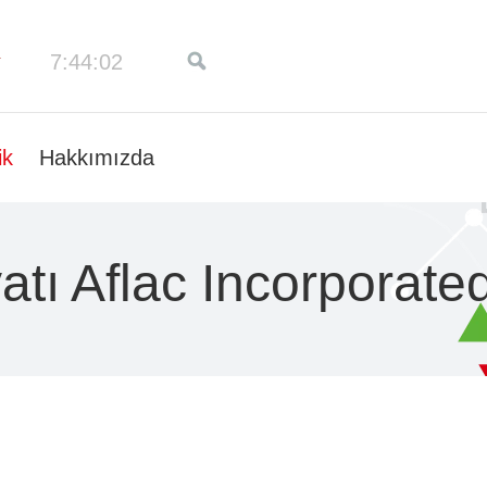
7:44:03
ik
Hakkımızda
atı Aflac Incorporate