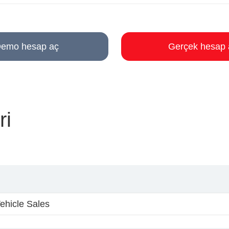
emo hesap aç
Gerçek hesap 
ri
ehicle Sales