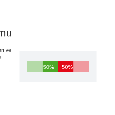
umu
an ve
ı
50%
50%