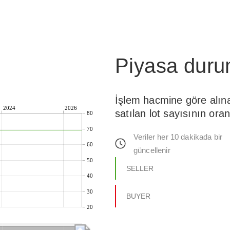
Piyasa dur
İşlem hacmine göre alın
2024
2026
satılan lot sayısının oran
80
70
Veriler her 10 dakikada bir
60
güncellenir
50
SELLER
40
30
BUYER
20