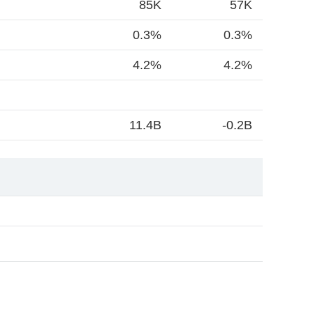
85K
57K
0.3%
0.3%
4.2%
4.2%
11.4B
-0.2B