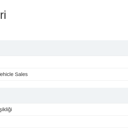
ri
ehicle Sales
ikliği