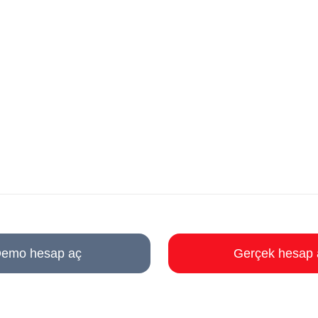
emo hesap aç
Gerçek hesap 