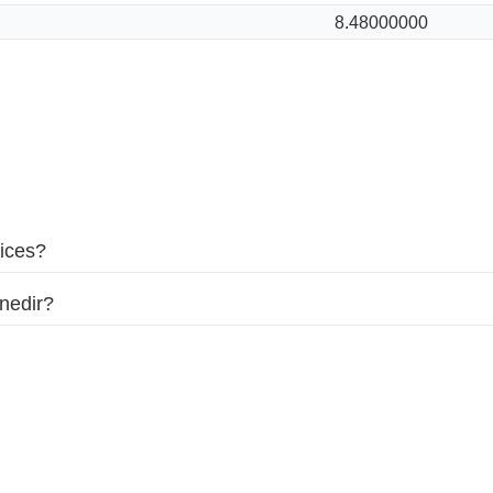
8.48000000
vices?
 nedir?