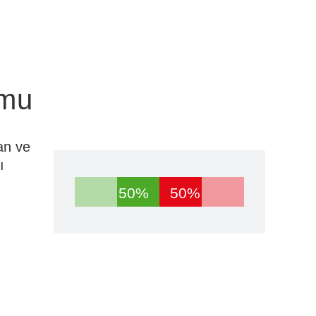
umu
an ve
ı
50%
50%