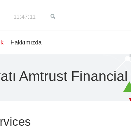
11:47:12
ik
Hakkımızda
atı Amtrust Financial
rvices