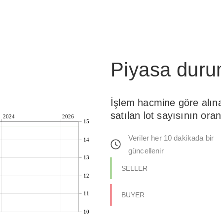
Piyasa dur
İşlem hacmine göre alın
satılan lot sayısının oran
2024
2026
15
Veriler her 10 dakikada bir
14
güncellenir
13
SELLER
12
11
BUYER
10