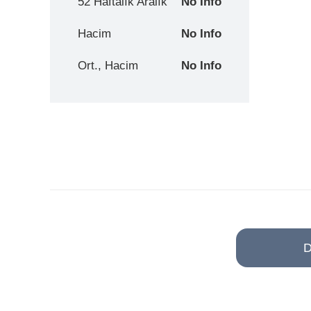
52 Haftalık Aralık
No Info
Hacim
No Info
Ort., Hacim
No Info
D