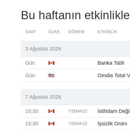
Bu haftanın etkinlikle
SAAT
ÜLKE
DÖNEM
ETKINLIK
3 Ağustos 2026
Gün
Banka Tatili
Gün
Omdia Total V
7 Ağustos 2026
15:30
İstihdam Değiş
TEMMUZ
15:30
İşsizlik Oranı
TEMMUZ