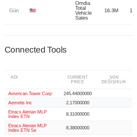
Omdia
Total
Gün
16.3M
16
Vehicle
Sales
Connected Tools
ADI
CURRENT
SON
PRICE
DEĞIŞIKLIK
American Tower Corp
245.44000000
Aemetis Inc
2.17000000
Etracs Alerian MLP
8.31000000
Index ETN
Etracs Alerian MLP
8.38000000
Index ETN Se