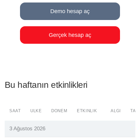
Demo hesap aç
Gerçek hesap aç
Bu haftanın etkinlikleri
SAAT
ÜLKE
DÖNEM
ETKINLIK
ALGI
TAH
3 Ağustos 2026