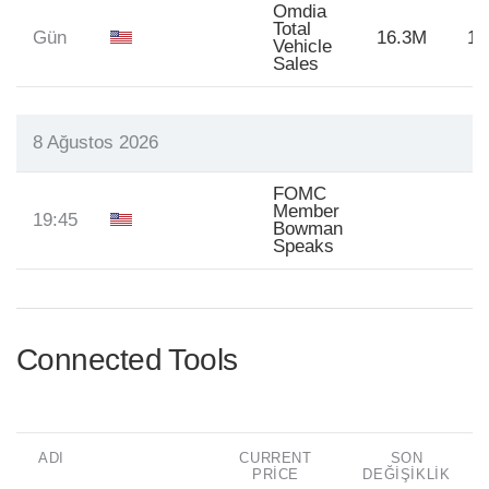
Omdia
Total
Gün
16.3M
16
Vehicle
Sales
8 Ağustos 2026
FOMC
Member
19:45
Bowman
Speaks
Connected Tools
ADI
CURRENT
SON
PRICE
DEĞIŞIKLIK