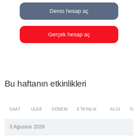
Demo hesap aç
Gerçek hesap aç
Bu haftanın etkinlikleri
SAAT
ÜLKE
DÖNEM
ETKINLIK
ALGI
TAH
3 Ağustos 2026