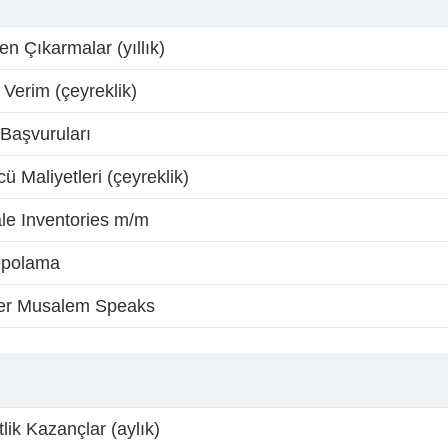
en Çıkarmalar (yıllık)
 Verim (çeyreklik)
 Başvuruları
ü Maliyetleri (çeyreklik)
le Inventories m/m
epolama
r Musalem Speaks
ik Kazançlar (aylık)