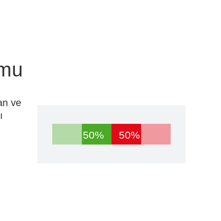
umu
an ve
ı
50%
50%