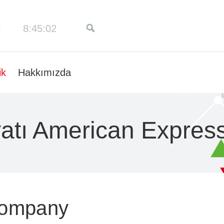
8:45:03
ik
Hakkımızda
yatı American Expre
Company