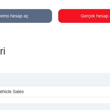
emo hesap aç
Gerçek hesap 
ri
ehicle Sales