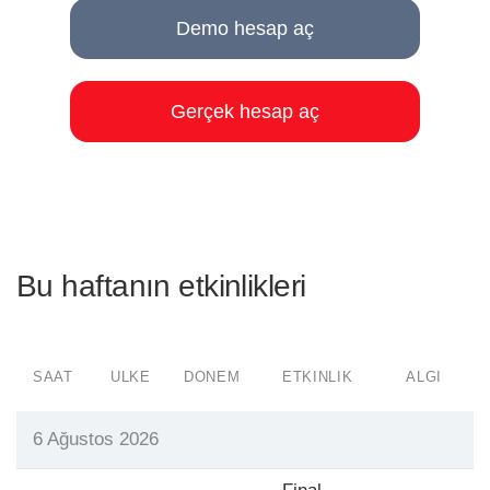
Demo hesap aç
Gerçek hesap aç
Bu haftanın etkinlikleri
SAAT
ÜLKE
DÖNEM
ETKINLIK
ALGI
T
6 Ağustos 2026