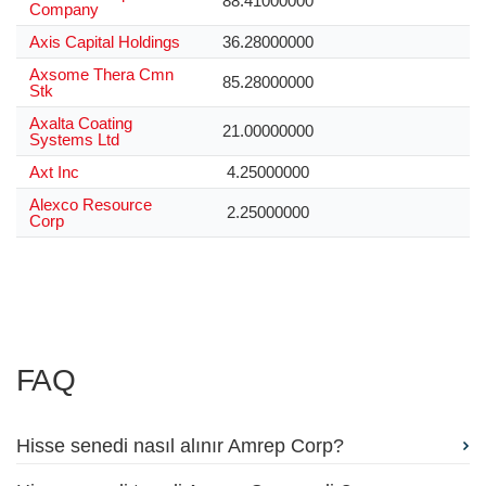
88.41000000
Company
Axis Capital Holdings
36.28000000
Axsome Thera Cmn
85.28000000
Stk
Axalta Coating
21.00000000
Systems Ltd
Axt Inc
4.25000000
Alexco Resource
2.25000000
Corp
FAQ
Hisse senedi nasıl alınır Amrep Corp?