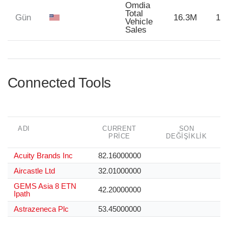
Omdia
Total
Gün
16.3M
16
Vehicle
Sales
Connected Tools
ADI
CURRENT
SON
PRICE
DEĞIŞIKLIK
Acuity Brands Inc
82.16000000
Aircastle Ltd
32.01000000
GEMS Asia 8 ETN
42.20000000
Ipath
Astrazeneca Plc
53.45000000