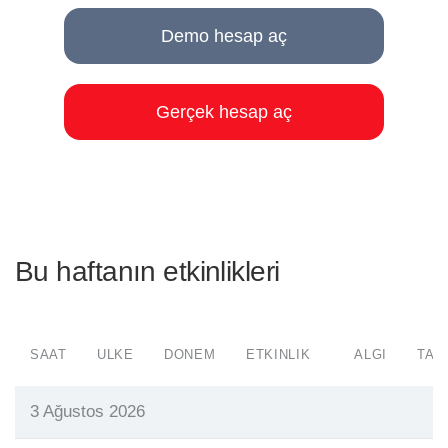
Demo hesap aç
Gerçek hesap aç
Bu haftanın etkinlikleri
SAAT
ÜLKE
DÖNEM
ETKINLIK
ALGI
TAH
3 Ağustos 2026