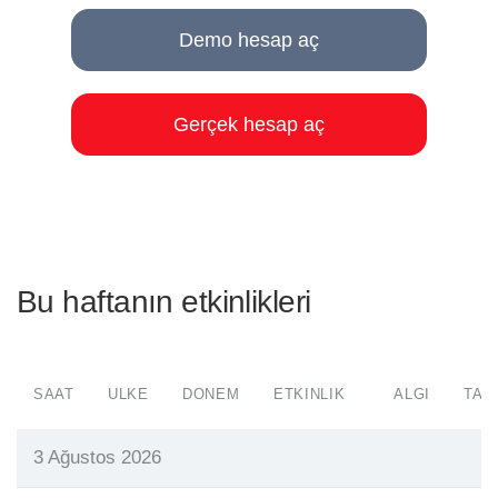
Demo hesap aç
Gerçek hesap aç
Bu haftanın etkinlikleri
SAAT
ÜLKE
DÖNEM
ETKINLIK
ALGI
TAH
3 Ağustos 2026