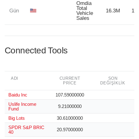
Omdia
Total
Gün
16.3M
16
Vehicle
Sales
Connected Tools
ADI
CURRENT
SON
PRICE
DEĞIŞIKLIK
Baidu Inc
107.59000000
Uslife Income
9.21000000
Fund
Big Lots
30.61000000
SPDR S&P BRIC
20.97000000
40