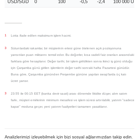
USD/SGD
0
100
-0,5
-2,4
100 000
US
1
Lotta ifade edilen maksimum işlem hacmi.
3
Sütunlardaki rakamlar, bir müşterinin ertesi güne ötelenen açık pozisyonuna
yansıtılan puan miktarını temsil eder. Bu değerler, kısa vadeli faiz oranları arasındaki
farklara göre hesaplanır. Değer tarihi, bir işlem girildikten sonra ikinci iş günü olduğu
için Çarşamba günü girilen işlemlerin değer tarihi sonraki hafta Pazartesi günüdür.
Buna göre, Çarşamba gününden Perşembe gününe yapılan swap'larda üç katı
ücret yansır.
3
23:55 ile 00:15 EET (banka devir saati) arası dönemde likidite düşer, alım satım
farkı, müşteri emirlerinin minimum mesafesi ve işlem süresi artırılabilir, yatırım "sadece
kapat" moduna geçer, yeni yatırım faaliyetleri tamamen yasaklanır.
Analizlerimizi izleyebilmek için bizi sosyal ağlarımızdan takip edin.