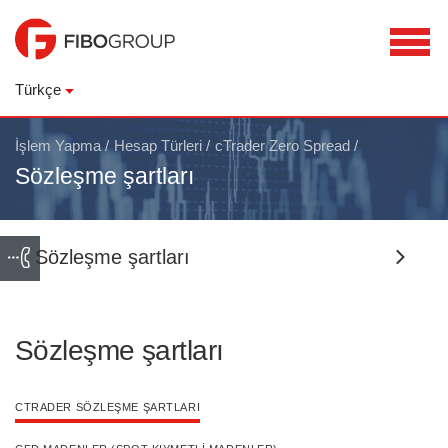
Türkçe
İşlem Yapma
/
Hesap Türleri
/
cTrader Zero Spread
/
Sözleşme şartları
Sözleşme şartları
Sözleşme şartları
CTRADER SÖZLEŞME ŞARTLARI