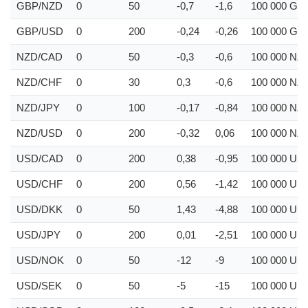
GBP/NZD
0
50
-0,7
-1,6
100 000
GB
GBP/USD
0
200
-0,24
-0,26
100 000
GB
NZD/CAD
0
50
-0,3
-0,6
100 000
NZ
NZD/CHF
0
30
0,3
-0,6
100 000
NZ
NZD/JPY
0
100
-0,17
-0,84
100 000
NZ
NZD/USD
0
200
-0,32
0,06
100 000
NZ
USD/CAD
0
200
0,38
-0,95
100 000
US
USD/CHF
0
200
0,56
-1,42
100 000
US
USD/DKK
0
50
1,43
-4,88
100 000
US
USD/JPY
0
200
0,01
-2,51
100 000
US
USD/NOK
0
50
-12
-9
100 000
US
USD/SEK
0
50
-5
-15
100 000
US