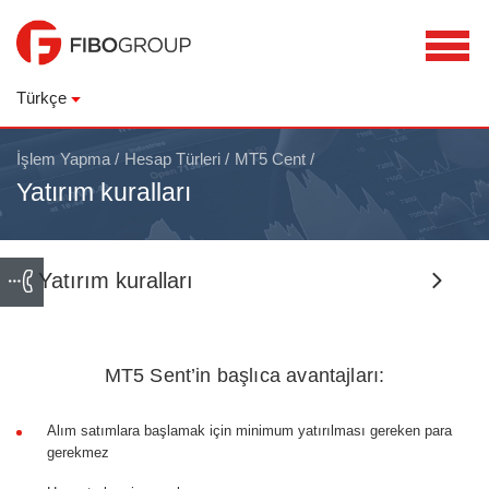
Türkçe
İşlem Yapma
/
Hesap Türleri
/
MT5 Cent
/
Yatırım kuralları
Yatırım kuralları
MT5 Sent’in başlıca avantajları:
Alım satımlara başlamak için minimum yatırılması gereken para
gerekmez