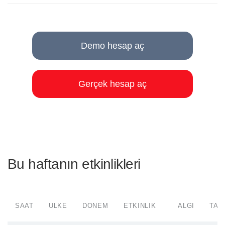
Demo hesap aç
Gerçek hesap aç
Bu haftanın etkinlikleri
SAAT
ÜLKE
DÖNEM
ETKINLIK
ALGI
TAH