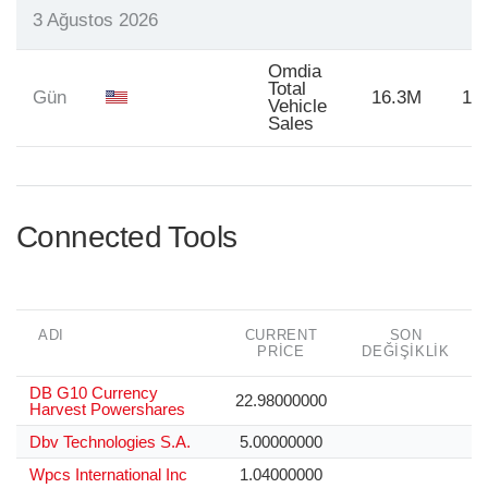
3 Ağustos 2026
Omdia
Total
Gün
16.3M
16
Vehicle
Sales
Connected Tools
ADI
CURRENT
SON
PRICE
DEĞIŞIKLIK
DB G10 Currency
22.98000000
Harvest Powershares
Dbv Technologies S.A.
5.00000000
Wpcs International Inc
1.04000000