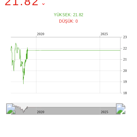
21.82
YÜKSEK: 21.82
DÜŞÜK: 0
2020
2025
23
22
21
20
19
18
2020
2025